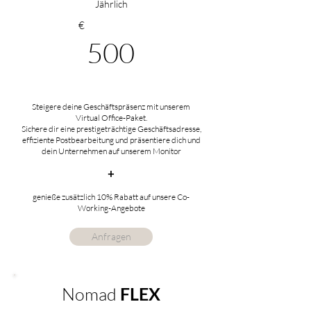
Jährlich
€
500
Steigere deine Geschäftspräsenz mit unserem
Virtual Office-Paket.
Sichere dir eine prestigeträchtige Geschäftsadresse,
effiziente Postbearbeitung und präsentiere dich und
dein Unternehmen auf unserem Monitor
+
genieße zusätzlich
10% Rabatt auf
unsere Co-
Working-Angebote
Anfragen
Nomad
FLEX