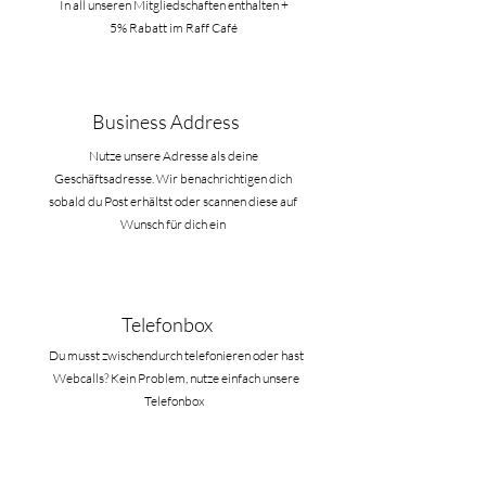
In all unseren Mitgliedschaften enthalten +
5% Rabatt im Raff Café
Business Address
Nutze unsere Adresse als deine
Geschäftsadresse. Wir benachrichtigen dich
sobald du Post erhältst oder scannen diese auf
Wunsch für dich ein
Telefonbox
Du musst zwischendurch telefonieren oder hast
Webcalls? Kein Problem, nutze einfach unsere
Telefonbox