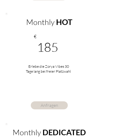
Monthly
HOT
€
185
Erlebe die Zorya Vibes 30
Tage lang bei freier Platzwahl
Anfragen
Monthly
DEDICATED