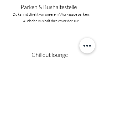
Parken & Bushaltestelle
Du kannst direkt vor unserem Workspace parken.
Auch der Bus hält direkt vor der Tür
Chillout lounge
Genieße deine Pausen in der Chillout-Lounge
oder nutze sie einfach, um mit anderen in
Kontakt zu treten
Tanke Vitamin Sea
Genieße deine Pausen oder deinen Feierabend
mit einem Spaziergang an der Küste, einem
erfrischenden Bad oder einem Workout an den