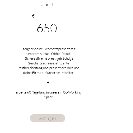
Jährlich
€
650
Steigere deine Geschäftspräsenz mit
unserem Virtual Office-Paket.
Sichere dir eine prestigeträchtige
Geschäftsadresse, effiziente
Postbearbeitung und präsentiere dich und
deine Firma auf unserem Monitor
+
arbeite 60 Tage lang in unserem Co-Working
Space
Anfragen