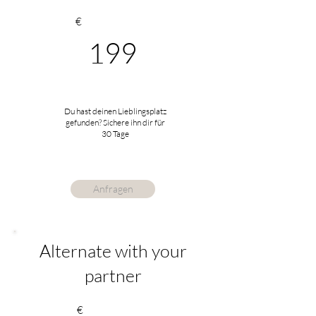
€
199
Du hast deinen Lieblingsplatz
gefunden? Sichere ihn dir für
30 Tage
Anfragen
Alternate with your
partner
€