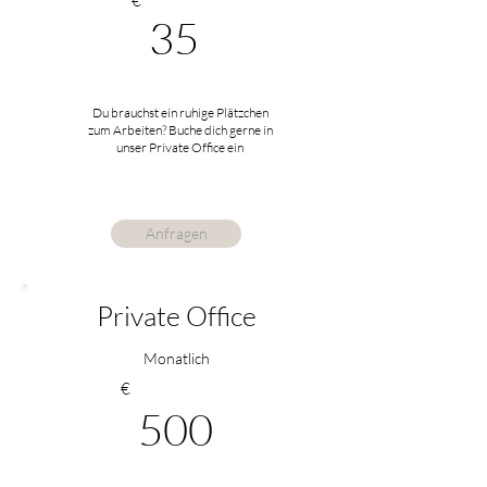
€
35
Du brauchst ein ruhige Plätzchen
zum Arbeiten? Buche dich gerne in
unser Private Office ein
Anfragen
Private Office
Monatlich
€
500