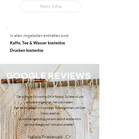
Mehr Infos
In allen Angeboten enthalten sind:
Kaffe, Tee & Wasser kostenlos
Drucken kostenlos
GOOGLE REVIEWS
“
Der schönste Co-working Ort in Paphos. So liebevoll und
einladend eingerichtet. Hell und modern.
Sehr zentral gelegen in Kissonerga. Parkmöglichkeit und Café
, Snacks direkt da.
Ich komme regelmäßig und kann endlich entspannt in
positiver Energie und Motivation arbeiten
.”
Natalia Friedewald , CY